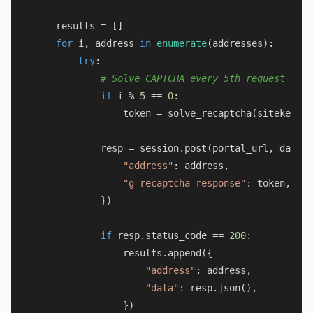
    results = []

for
 i, address 
in
enumerate
(addresses):

try
:

# Solve CAPTCHA every 5th request (or 
if
 i % 
5
 == 
0
:

                token = solve_recaptcha(sitekey, p
            resp = session.post(portal_url, data={

"address"
: address,

"g-recaptcha-response"
: token,

            })

if
 resp.status_code == 
200
:

                results.append({

"address"
: address,

"data"
: resp.json(),

                })
