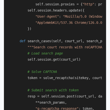
            self.session.proxies = {
"http"
: proxy,
        self.session.headers.update({

"User-Agent"
: 
"Mozilla/5.0 (Windows NT
"AppleWebKit/537.36 Chrome/126.0.0.0 S
        })

def
search_cases
(
self, court_url, search_param
"""Search court records with reCAPTCHA han
# Load search page
        self.session.get(court_url)

# Solve CAPTCHA
        token = solve_recaptcha(sitekey, court_url
# Submit search with token
        resp = self.session.post(court_url, data={

            **search_params,

"g-recaptcha-response"
: token,
