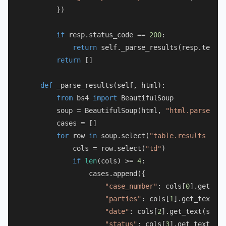
        })

if
 resp.status_code == 
200
:

return
 self._parse_results(resp.text)

return
 []

def
_parse_results
(
self, html
):

from
 bs4 
import
 BeautifulSoup

        soup = BeautifulSoup(html, 
"html.parser"
)

        cases = []

for
 row 
in
 soup.select(
"table.results tr"
)
            cols = row.select(
"td"
)

if
len
(cols) >= 
4
:

                cases.append({

"case_number"
: cols[
0
].get_tex
"parties"
: cols[
1
].get_text(st
"date"
: cols[
2
].get_text(strip
"status"
: cols[
3
].get_text(str