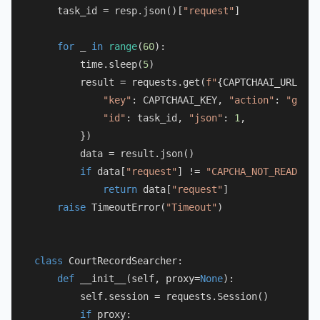
    task_id = resp.json()[
"request"
]

for
 _ 
in
range
(
60
):

        time.sleep(
5
)

        result = requests.get(
f"
{CAPTCHAAI_URL}
/re
"key"
: CAPTCHAAI_KEY, 
"action"
: 
"get"
,

"id"
: task_id, 
"json"
: 
1
,

        })

        data = result.json()

if
 data[
"request"
] != 
"CAPCHA_NOT_READY"
:

return
 data[
"request"
]

raise
 TimeoutError(
"Timeout"
)

class
CourtRecordSearcher
:

def
__init__
(
self, proxy=
None
):

        self.session = requests.Session()

if
 proxy:
