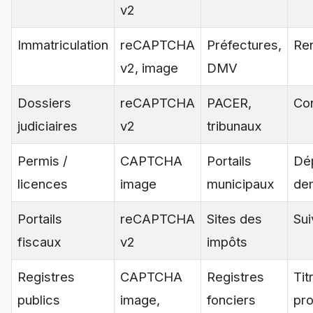
v2
Immatriculation
reCAPTCHA
Préfectures,
Re
v2, image
DMV
Dossiers
reCAPTCHA
PACER,
Con
judiciaires
v2
tribunaux
Permis /
CAPTCHA
Portails
Dé
licences
image
municipaux
de
Portails
reCAPTCHA
Sites des
Sui
fiscaux
v2
impôts
Registres
CAPTCHA
Registres
Tit
publics
image,
fonciers
pro