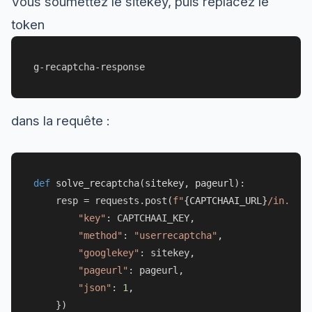
Vous soumettez le sitekey, puis replacez le
token
g-recaptcha-response
dans la requête :
def
solve_recaptcha
(
sitekey, pageurl
):

    resp = requests.post(
f"
{CAPTCHAAI_URL}
/in.php"
"key"
: CAPTCHAAI_KEY,

"method"
: 
"userrecaptcha"
,

"googlekey"
: sitekey,

"pageurl"
: pageurl,

"json"
: 
1
,

    })
