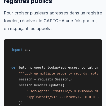
registres publics
Pour croiser plusieurs adresses dans un registre
foncier, résolvez le CAPTCHA une fois par lot,
en espaçant les appels :
import
 csv

def
batch_property_lookup
(
addresses, portal_url, s
"""Look up multiple property records, solving 
    session = requests.Session()

    session.headers.update({

"User-Agent"
: 
"Mozilla/5.0 (Windows NT 10.
"AppleWebKit/537.36 Chrome/126.0.0.0 Safar
    })
