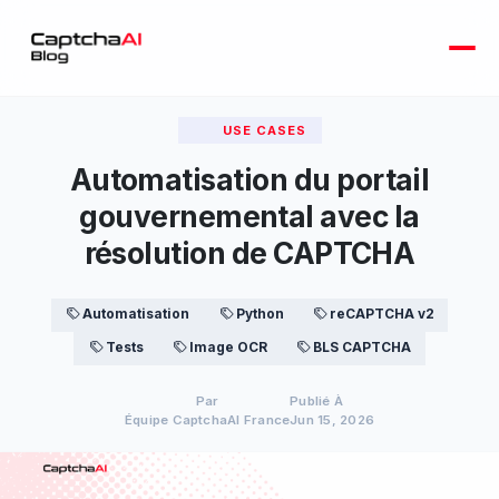
USE CASES
Automatisation du portail
gouvernemental avec la
résolution de CAPTCHA
Automatisation
Python
reCAPTCHA v2
Tests
Image OCR
BLS CAPTCHA
Par
Publié À
Équipe CaptchaAI France
Jun 15, 2026