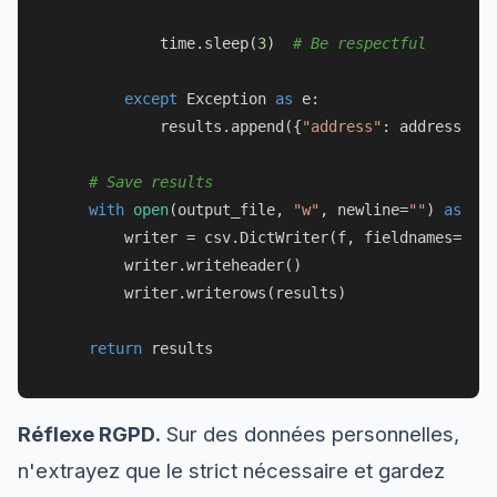
            time.sleep(
3
)  
# Be respectful
except
 Exception 
as
 e:

            results.append({
"address"
: address, 
"e
# Save results
with
open
(output_file, 
"w"
, newline=
""
) 
as
 f:

        writer = csv.DictWriter(f, fieldnames=[
"ad
        writer.writeheader()

        writer.writerows(results)

return
Réflexe RGPD.
Sur des données personnelles,
n'extrayez que le strict nécessaire et gardez