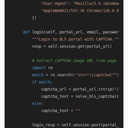
"User-Agent"
: 
"Mozilla/5.0 (Windows NT
"AppleWebKit/537.36 Chrome/126.0.0.0 S
        })

def
login
(
self, portal_url, email, password
):

"""Login to BLS portal with CAPTCHA."""
        resp = self.session.get(portal_url)

# Extract CAPTCHA image URL from page
import
 re

match
 = re.search(
r'src="(/captcha[^"]+)"'
if
match
:

            captcha_url = portal_url.rstrip(
"/"
) +
            captcha_text = solve_bls_captcha(captc
else
:

            captcha_text = 
""
        login_resp = self.session.post(portal_url,