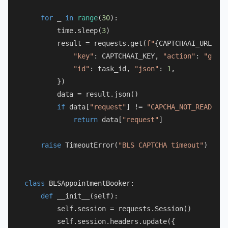
for
 _ 
in
range
(
30
):

        time.sleep(
3
)

        result = requests.get(
f"
{CAPTCHAAI_URL}
/re
"key"
: CAPTCHAAI_KEY, 
"action"
: 
"get"
,

"id"
: task_id, 
"json"
: 
1
,

        })

        data = result.json()

if
 data[
"request"
] != 
"CAPCHA_NOT_READY"
:

return
 data[
"request"
]

raise
 TimeoutError(
"BLS CAPTCHA timeout"
)

class
BLSAppointmentBooker
:

def
__init__
(
self
):

        self.session = requests.Session()

        self.session.headers.update({
