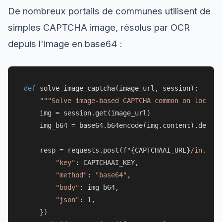
De nombreux portails de communes utilisent de
simples CAPTCHA image, résolus par OCR
depuis l'image en base64 :
def
solve_image_captcha
(
image_url, session
):

"""Solve image-based CAPTCHA common on local g
    img = session.get(image_url)

    img_b64 = base64.b64encode(img.content).decode
    resp = requests.post(
f"
{CAPTCHAAI_URL}
/in.php"
"key"
: CAPTCHAAI_KEY,

"method"
: 
"base64"
,

"body"
: img_b64,

"json"
: 
1
,

    })
