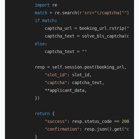
import
 re

match
 = re.search(
r'src="(/captcha[^"]+)"'
if
match
:

            captcha_url = booking_url.rstrip(
"/"
) 
            captcha_text = solve_bls_captcha(captc
else
:

            captcha_text = 
""
        resp = self.session.post(booking_url, data
"slot_id"
: slot_id,

"captcha"
: captcha_text,

            **applicant_data,

        })

return
 {

"success"
: resp.status_code == 
200
,

"confirmation"
: resp.json().get(
"confi