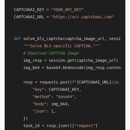
CAPTCHAAI_KEY = 
"YOUR_API_KEY"
CAPTCHAAI_URL = 
"https://ocr.captchaai.com"
def
solve_bls_captcha
(
captcha_image_url, session
):

"""Solve BLS-specific CAPTCHA."""
# Download CAPTCHA image
    img_resp = session.get(captcha_image_url)

    img_b64 = base64.b64encode(img_resp.content).d
    resp = requests.post(
f"
{CAPTCHAAI_URL}
/in.php"
"key"
: CAPTCHAAI_KEY,

"method"
: 
"base64"
,

"body"
: img_b64,

"json"
: 
1
,

    })

    task_id = resp.json()[
"request"
]
