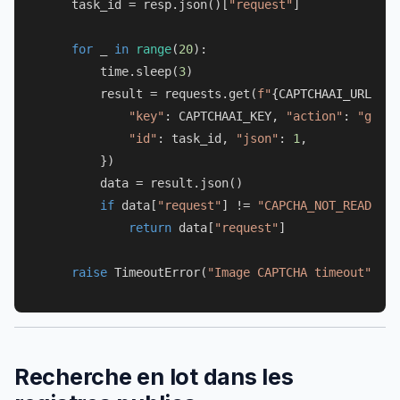
    task_id = resp.json()[
"request"
]

for
 _ 
in
range
(
20
):

        time.sleep(
3
)

        result = requests.get(
f"
{CAPTCHAAI_URL}
/re
"key"
: CAPTCHAAI_KEY, 
"action"
: 
"get"
,

"id"
: task_id, 
"json"
: 
1
,

        })

        data = result.json()

if
 data[
"request"
] != 
"CAPCHA_NOT_READY"
:

return
 data[
"request"
]

raise
 TimeoutError(
"Image CAPTCHA timeout"
Recherche en lot dans les