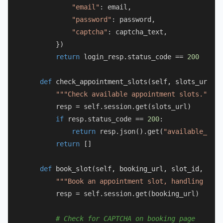
"email"
: email,

"password"
: password,

"captcha"
: captcha_text,

        })

return
 login_resp.status_code == 
200
def
check_appointment_slots
(
self, slots_url
):

"""Check available appointment slots."""
        resp = self.session.get(slots_url)

if
 resp.status_code == 
200
:

return
 resp.json().get(
"available_slot
return
 []

def
book_slot
(
self, booking_url, slot_id, appl
"""Book an appointment slot, handling any 
        resp = self.session.get(booking_url)

# Check for CAPTCHA on booking page