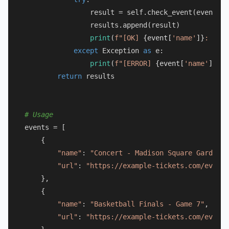
                result = self.check_event(event)

                results.append(result)

print
(
f"[OK] 
{event[
'name'
]}
: 
{
'av
except
 Exception 
as
 e:

print
(
f"[ERROR] 
{event[
'name'
]}
: 
{
return
 results

# Usage
events = [

    {

"name"
: 
"Concert - Madison Square Garden -
"url"
: 
"https://example-tickets.com/event/
    },

    {

"name"
: 
"Basketball Finals - Game 7"
,

"url"
: 
"https://example-tickets.com/event/