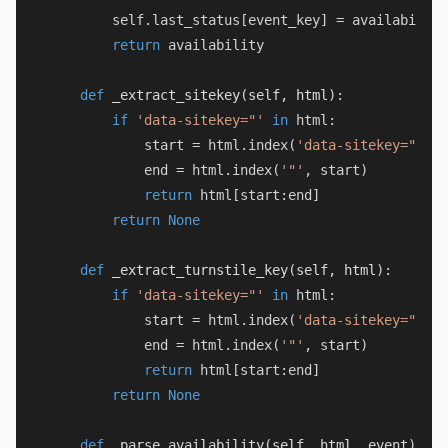
        self.last_status[event_key] = availability

return
 availability

def
_extract_sitekey
(
self, html
):

if
'data-sitekey="'
in
 html:

            start = html.index(
'data-sitekey="'
) +
            end = html.index(
'"'
, start)

return
 html[start:end]

return
None
def
_extract_turnstile_key
(
self, html
):

if
'data-sitekey="'
in
 html:

            start = html.index(
'data-sitekey="'
) +
            end = html.index(
'"'
, start)

return
 html[start:end]

return
None
def
_parse_availability
(
self, html, event
):
