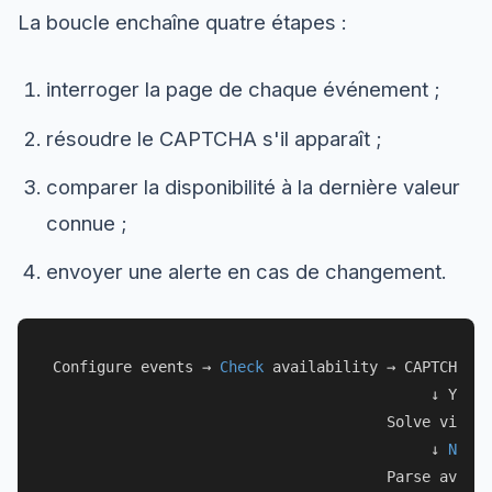
La boucle enchaîne quatre étapes :
interroger la page de chaque événement ;
résoudre le CAPTCHA s'il apparaît ;
comparer la disponibilité à la dernière valeur
connue ;
envoyer une alerte en cas de changement.
Configure events → 
Check
 availability → CAPTCHA?

                                           ↓ Yes

                                      Solve via Ca
                                           ↓ 
No
                                      Parse availa