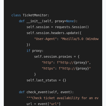
class
TicketMonitor
:

def
__init__
(
self, proxy=
None
):

        self.session = requests.Session()

        self.session.headers.update({

"User-Agent"
: 
"Mozilla/5.0 (Windows NT
        })

if
 proxy:

            self.session.proxies = {

"http"
: 
f"http://
{proxy}
"
,

"https"
: 
f"http://
{proxy}
"
            }

        self.last_status = {}

def
check_event
(
self, event
):

"""Check ticket availability for an event,
        url = event[
"url"
]
