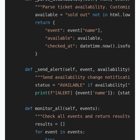
"""Parse ticket availability. Customize pe
        available = 
"sold out"
not
in
 html.lower()

return
 {

"event"
: event[
"name"
],

"available"
: available,

"checked_at"
: datetime.now().isoformat
        }

def
_send_alert
(
self, event, availability
):

"""Send availability change notification."
        status = 
"AVAILABLE"
if
 availability[
"avai
print
(
f"[ALERT] 
{event[
'name'
]}
: 
{status}
"
def
monitor_all
(
self, events
):

"""Check all events and return results."""
        results = []

for
 event 
in
 events:

try
:
