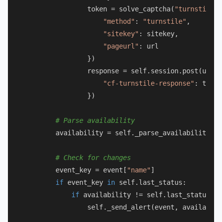
                token = solve_captcha(
"turnstile"
,
"method"
: 
"turnstile"
,

"sitekey"
: sitekey,

"pageurl"
: url

                })

                response = self.session.post(url, 
"cf-turnstile-response"
: token

                })

# Parse availability
        availability = self._parse_availability(re
# Check for changes
        event_key = event[
"name"
]

if
 event_key 
in
 self.last_status:

if
 availability != self.last_status[ev
                self._send_alert(event, availabili