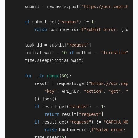
    submit = requests.post(
"https://ocr.captchaai.
if
 submit.get(
"status"
) != 
1
:

raise
 RuntimeError(
f"Submit error: 
{submit
    task_id = submit[
"request"
]

    initial_wait = 
10
if
 method == 
"turnstile"
els
    time.sleep(initial_wait)

for
 _ 
in
range
(
30
):

        result = requests.get(
"https://ocr.captcha
"key"
: API_KEY, 
"action"
: 
"get"
, 
"id"
:
        }).json()

if
 result.get(
"status"
) == 
1
:

return
 result[
"request"
]

if
 result.get(
"request"
) != 
"CAPCHA_NOT_RE
raise
 RuntimeError(
f"Solve error: 
{res
        time.sleep(
5
)
