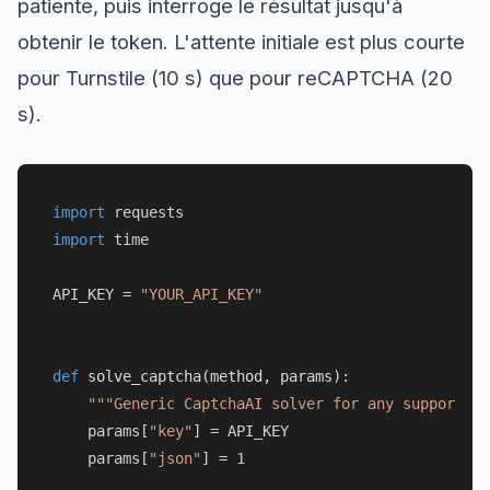
patiente, puis interroge le résultat jusqu'à
obtenir le token. L'attente initiale est plus courte
pour Turnstile (10 s) que pour reCAPTCHA (20
s).
import
import
 time

API_KEY = 
"YOUR_API_KEY"
def
solve_captcha
(
method, params
):

"""Generic CaptchaAI solver for any supported 
    params[
"key"
] = API_KEY

    params[
"json"
] = 
1