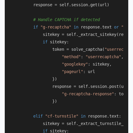
        response = self.session.get(url)

# Handle CAPTCHA if detected
if
"g-recaptcha"
in
 response.text 
or
"reca
            sitekey = self._extract_sitekey(respon
if
 sitekey:

                token = solve_captcha(
"userrecaptc
"method"
: 
"userrecaptcha"
,

"googlekey"
: sitekey,

"pageurl"
: url

                })

                response = self.session.post(url, 
"g-recaptcha-response"
: token

                })

elif
"cf-turnstile"
in
 response.text:

            sitekey = self._extract_turnstile_key(
if
 sitekey:
