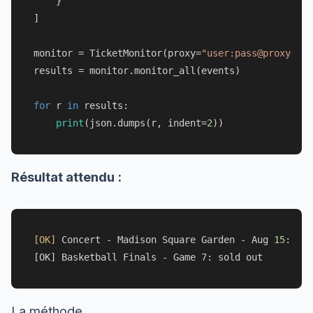
    }

]

monitor = TicketMonitor(proxy=
"user:pass@proxy.exa
results = monitor.monitor_all(events)

for
 r 
in
 results:

print
(json.dumps(r, indent=
2
Résultat attendu :
[OK]
 Concert - Madison Square Garden - Aug 
15
: ava
[OK] Basketball Finals - Game 
7
La méthode