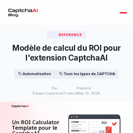
REFERENCE
Modèle de calcul du ROI pour
l'extension CaptchaAI
Automatisation
Tous les types de CAPTCHA
Par
Publié À
Équipe CaptchaAI France
May 13, 2026