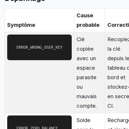
Cause
Symptôme
probable
Correcti
Clé
Recopie
ERROR_WRONG_USER_KEY
copiée
la clé
avec un
depuis l
espace
tableau 
parasite
bord et
ou
stockez-
mauvais
en secre
compte.
CI.
Solde
Recharg
ERROR_ZERO_BALANCE