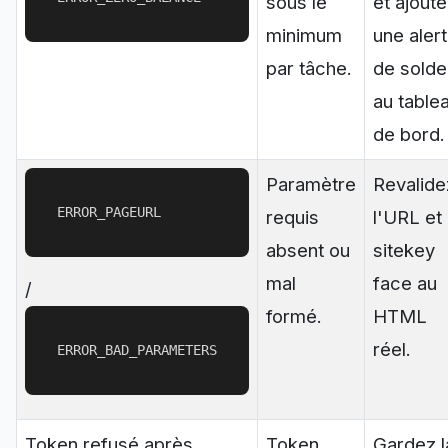
sous le
et ajout
minimum
une aler
par tâche.
de solde
au table
de bord.
Paramètre
Revalide
ERROR_PAGEURL
requis
l'URL et 
absent ou
sitekey
mal
face au
/
formé.
HTML
réel.
ERROR_BAD_PARAMETERS
Token refusé après
Token
Gardez l