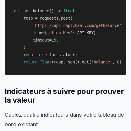
def
get_balance
() -> 
float
:

    resp = requests.post(

'https://api.captchaai.com/getBalance'
,

        json={
'clientKey'
: API_KEY},

        timeout=
15
,

    )

    resp.raise_for_status()

return
float
(resp.json().get(
'balance'
, 
0
Indicateurs à suivre pour prouver
la valeur
Câblez quatre indicateurs dans votre tableau de
bord existant :