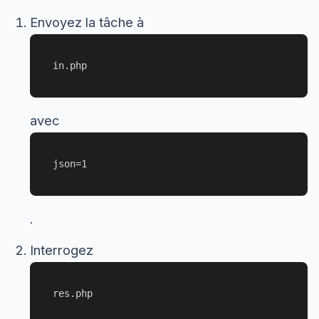
Envoyez la tâche à
in.php
avec
json=1
.
Interrogez
res.php