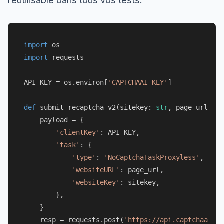
réutilisable dans tous vos tests.
import
import
 requests

API_KEY = os.environ[
'CAPTCHAAI_KEY'
]

def
submit_recaptcha_v2
(
sitekey: 
str
, page_url: 
st
    payload = {

'clientKey'
: API_KEY,

'task'
: {

'type'
: 
'NoCaptchaTaskProxyless'
,

'websiteURL'
: page_url,

'websiteKey'
: sitekey,

        },

    }

    resp = requests.post(
'https://api.captchaai.co