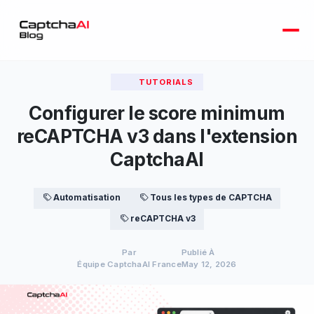
TUTORIALS
Configurer le score minimum
reCAPTCHA v3 dans l'extension
CaptchaAI
Automatisation
Tous les types de CAPTCHA
reCAPTCHA v3
Par
Publié À
Équipe CaptchaAI France
May 12, 2026